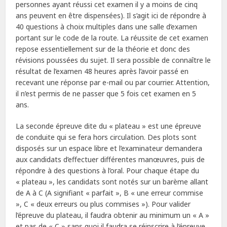
personnes ayant réussi cet examen il y a moins de cinq
ans peuvent en être dispensées). Il s’agit ici de répondre à
40 questions à choix multiples dans une salle d’examen
portant sur le code de la route. La réussite de cet examen
repose essentiellement sur de la théorie et donc des
révisions poussées du sujet. Il sera possible de connaître le
résultat de l’examen 48 heures après l’avoir passé en
recevant une réponse par e-mail ou par courrier. Attention,
il n’est permis de ne passer que 5 fois cet examen en 5
ans.
La seconde épreuve dite du « plateau » est une épreuve
de conduite qui se fera hors circulation. Des plots sont
disposés sur un espace libre et l’examinateur demandera
aux candidats d’effectuer différentes manœuvres, puis de
répondre à des questions à l’oral. Pour chaque étape du
« plateau », les candidats sont notés sur un barème allant
de A à C (A signifiant « parfait », B « une erreur commise
», C « deux erreurs ou plus commises »). Pour valider
l’épreuve du plateau, il faudra obtenir au minimum un « A »
et pas de « C » sans quoi il faudra se réinscrire à l’épreuve.